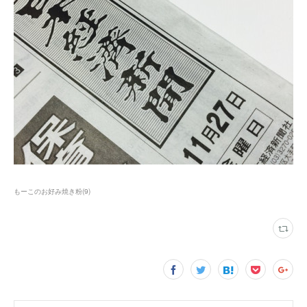
もーこのお好み焼き粉
(
9
)